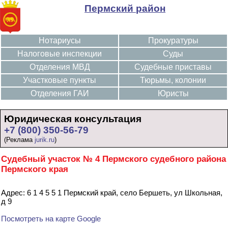
Пермский район
Нотариусы
Прокуратуры
Налоговые инспекции
Суды
Отделения МВД
Судебные приставы
Участковые пункты
Тюрьмы, колонии
Отделения ГАИ
Юристы
Юридическая консультация
+7 (800) 350-56-79
(Реклама
jurik.ru
)
Судебный участок № 4 Пермского судебного района
Пермского края
Адрес: 6 1 4 5 5 1 Пермский край, село Бершеть, ул Школьная,
д 9
Посмотреть на карте Google