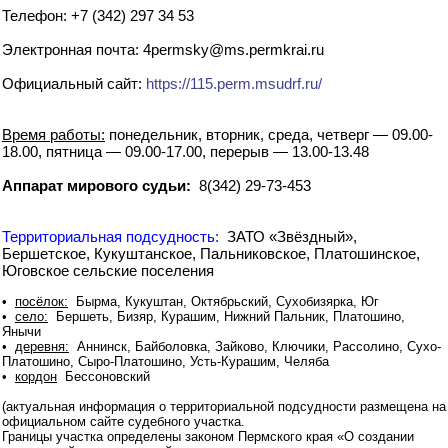
Телефон: +7 (342) 297 34 53
Электронная почта: 4permsky@ms.permkrai.ru
Официальный сайт:
https://115.perm.msudrf.ru/
Время работы:
понедельник, вторник, среда, четверг — 09.00-
18.00, пятница — 09.00-17.00, перерыв — 13.00-13.48
Аппарат мирового судьи:
8(342) 29-73-453
Территориальная подсудность:
ЗАТО «Звёздный»,
Бершетское, Кукуштанское, Пальниковское, Платошинское,
Юговское сельские поселения
•
посёлок:
Бырма, Кукуштан, Октябрьский, Сухобизярка, Юг
•
село:
Бершеть, Бизяр, Курашим, Нижний Пальник, Платошино,
Янычи
•
деревня:
Аннинск, Байболовка, Зайково, Ключики, Рассолино, Сухо-
Платошино, Сыро-Платошино, Усть-Курашим, Челяба
•
кордон
Бессоновский
(актуальная информация о территориальной подсудности размещена на
официальном сайте судебного участка.
Границы участка определены законом Пермского края «О создании