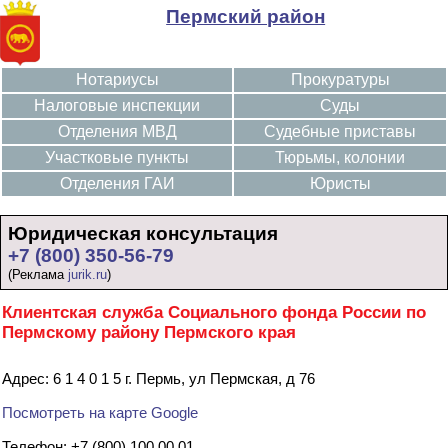
Пермский район
Нотариусы
Прокуратуры
Налоговые инспекции
Суды
Отделения МВД
Судебные приставы
Участковые пункты
Тюрьмы, колонии
Отделения ГАИ
Юристы
Юридическая консультация
+7 (800) 350-56-79
(Реклама
jurik.ru
)
Клиентская служба Социального фонда России по
Пермскому району Пермского края
Адрес: 6 1 4 0 1 5 г. Пермь, ул Пермская, д 76
Посмотреть на карте Google
Телефон: +7 (800) 100 00 01