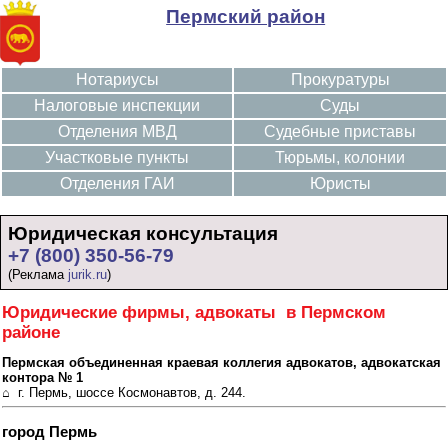
Пермский район
Нотариусы
Прокуратуры
Налоговые инспекции
Суды
Отделения МВД
Судебные приставы
Участковые пункты
Тюрьмы, колонии
Отделения ГАИ
Юристы
Юридическая консультация
+7 (800) 350-56-79
(Реклама
jurik.ru
)
Юридические фирмы, адвокаты в Пермском
районе
Пермская объединенная краевая коллегия адвокатов, адвокатская
контора № 1
⌂ г. Пермь, шоссе Космонавтов, д. 244.
город Пермь