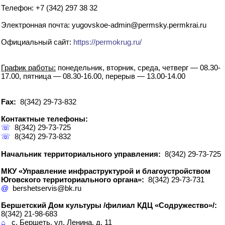
Телефон: +7 (342) 297 38 32
Электронная почта: yugovskoe-admin@permsky.permkrai.ru
Официальный сайт:
https://permokrug.ru/
График работы:
понедельник, вторник, среда, четверг — 08.30-
17.00, пятница — 08.30-16.00, перерыв — 13.00-14.00
Fax:
8(342) 29-73-832
Контактные телефоны:
☏
8(342) 29-73-725
☏
8(342) 29-73-832
Начальник территориального управления:
8(342) 29-73-725
МКУ «Управление инфраструктурой и благоустройством
Юговского территориального органа»:
8(342) 29-73-731
@
bershetservis@bk.ru
Бершетский Дом культуры /филиал КДЦ «Содружество»/:
8(342) 21-98-683
⌂
с. Бершеть, ул. Ленина, д. 11