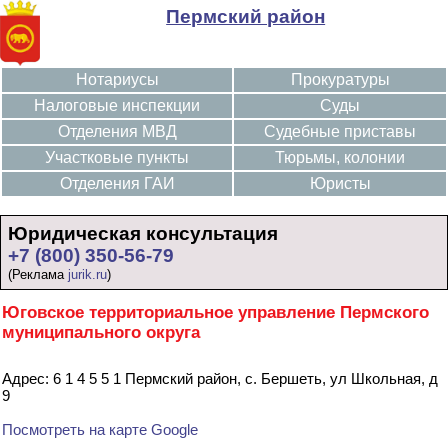
Пермский район
Нотариусы
Прокуратуры
Налоговые инспекции
Суды
Отделения МВД
Судебные приставы
Участковые пункты
Тюрьмы, колонии
Отделения ГАИ
Юристы
Юридическая консультация
+7 (800) 350-56-79
(Реклама
jurik.ru
)
Юговское территориальное управление Пермского
муниципального округа
Адрес: 6 1 4 5 5 1 Пермский район, с. Бершеть, ул Школьная, д
9
Посмотреть на карте Google