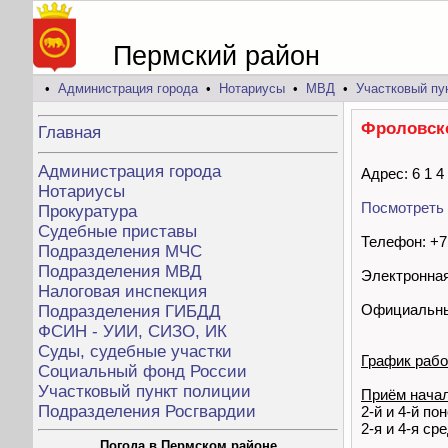
Пермский район
•
Администрация города
•
Нотариусы
•
МВД
•
Участковый пу
Фроловско
Главная
Администрация города
Адрес: 6 1 4
Нотариусы
Посмотреть 
Прокуратура
Судебные приставы
Телефон: +7 
Подразделения МЧС
Подразделения МВД
Электронная
Налоговая инспекция
Официальны
Подразделения ГИБДД
ФСИН - УИИ, СИЗО, ИК
Суды, судебные участки
График рабо
Социальный фонд России
Участковый пункт полиции
Приём начал
Подразделения Росгвардии
2-й и 4-й по
2-я и 4-я ср
Погода в Пермском районе