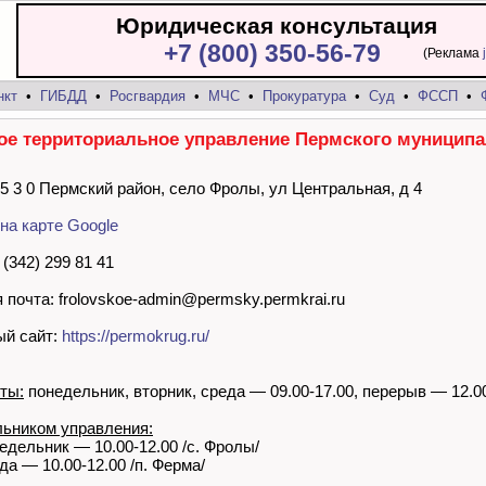
Юридическая консультация
+7 (800) 350-56-79
(Реклама
нкт
•
ГИБДД
•
Росгвардия
•
МЧС
•
Прокуратура
•
Суд
•
ФССП
•
е территориальное управление Пермского муниципа
 5 3 0 Пермский район, село Фролы, ул Центральная, д 4
на карте Google
(342) 299 81 41
 почта: frolovskoe-admin@permsky.permkrai.ru
й сайт:
https://permokrug.ru/
ты:
понедельник, вторник, среда — 09.00-17.00, перерыв — 12.0
ьником управления:
недельник — 10.00-12.00 /с. Фролы/
еда — 10.00-12.00 /п. Ферма/