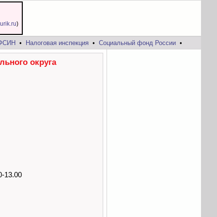
jurik.ru
)
ФСИН
•
Налоговая инспекция
•
Социальный фонд России
•
льного округа
0-13.00