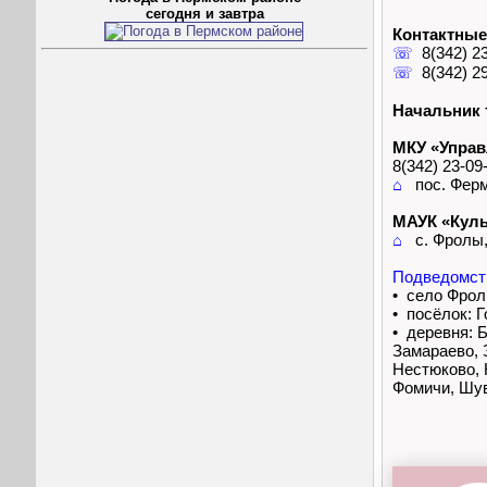
сегодня и завтра
Контактные
☏
8(342) 23
☏
8(342) 29
Начальник 
МКУ «Управ
8(342) 23-09
⌂
пос. Ферма
МАУК «Куль
⌂
с. Фролы, 
Подведомст
• село Фро
• посёлок: 
• деревня: 
Замараево, 
Нестюково, 
Фомичи, Шув