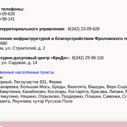
 телефоны:
-09-628
-98-141
территориального управления:
8(342) 23-09-628
ление инфраструктурой и благоустройством Фроловского т
-680
, ул. Строителей, д. 2
турно-досуговый центр «КреДо»:
8(342) 29-98-118
ул. Садовая, д. 14
венные населённые пункты
лы
Горный, Лесоучасток 831, Ферма
Бахаревка, Большая Мось, Броды, Вазелята, Вашуры, Верх-Сыр
Замулянка, Канабеково, Косогоры, Костарята, Красава, Липаки,
Никулино, Няшино, Огрызково, Паздерино, Плишки, Симонки, Со
аята, Якунчики; хутор Русское Поле