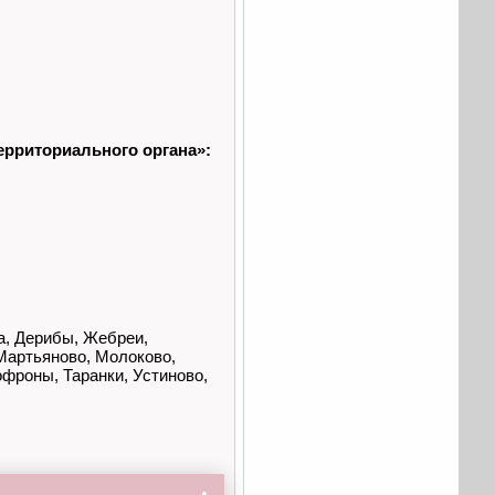
ерриториального органа»:
а, Дерибы, Жебреи,
 Мартьяново, Молоково,
фроны, Таранки, Устиново,